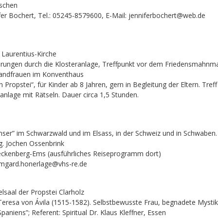
nschen
fer Bochert, Tel.: 05245-8579600, E-Mail: jenniferbochert@web.de
. Laurentius-Kirche
hrungen durch die Klosteranlage, Treffpunkt vor dem Friedensmahnm
 Landfrauen im Konventhaus
 Propstei“, für Kinder ab 8 Jahren, gern in Begleitung der Eltern. Tref
anlage mit Rätseln. Dauer circa 1,5 Stunden.
ser” im Schwarzwald und im Elsass, in der Schweiz und in Schwaben.
ng. Jochen Ossenbrink
ckenberg-Ems (ausführliches Reiseprogramm dort)
Irmgard.honerlage@vhs-re.de
lsaal der Propstei Clarholz
Teresa von Ávila (1515-1582). Selbstbewusste Frau, begnadete Mystik
aniens”; Referent: Spiritual Dr. Klaus Kleffner, Essen