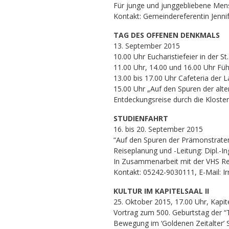
Für junge und junggebliebene Me
Kontakt: Gemeindereferentin Jenni
TAG DES OFFENEN DENKMALS
13. September 2015
10.00 Uhr Eucharistiefeier in der St
11.00 Uhr, 14.00 und 16.00 Uhr Fü
13.00 bis 17.00 Uhr Cafeteria der
15.00 Uhr „Auf den Spuren der alten
Entdeckungsreise durch die Kloster
STUDIENFAHRT
16. bis 20. September 2015
“Auf den Spuren der Prämonstraten
Reiseplanung und -Leitung: Dipl.-I
In Zusammenarbeit mit der VHS Re
Kontakt: 05242-9030111, E-Mail: 
KULTUR IM KAPITELSAAL II
25. Oktober 2015, 17.00 Uhr, Kapite
Vortrag zum 500. Geburtstag der “
Bewegung im ‘Goldenen Zeitalter’ Sp