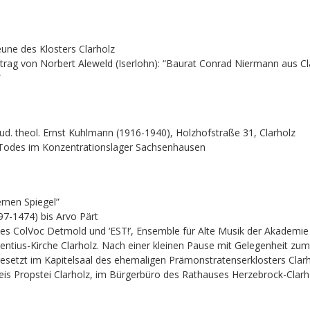
une des Klosters Clarholz
rtrag von Norbert Aleweld (Iserlohn): “Baurat Conrad Niermann aus C
”
d. theol. Ernst Kuhlmann (1916-1940), Holzhofstraße 31, Clarholz
 Todes im Konzentrationslager Sachsenhausen
ernen Spiegel”
97-1474) bis Arvo Pärt
es ColVoc Detmold und ‘EST!’, Ensemble für Alte Musik der Akademie
rentius-Kirche Clarholz. Nach einer kleinen Pause mit Gelegenheit z
gesetzt im Kapitelsaal des ehemaligen Prämonstratenserklosters Clarh
eis Propstei Clarholz, im Bürgerbüro des Rathauses Herzebrock-Clar