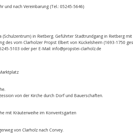
hr und nach Vereinbarung (Tel.: 05245-5646)
a (Schulzentrum) in Rietberg. Geführter Stadtrundgang in Rietberg mi
ung des vom Clarholzer Propst Elbert von Kückelsheim (1693-1750 ges
5245-5103 oder per E-Mail: info@propstei-clarholz.de
Marktplatz
he.
ession von der Kirche durch Dorf und Bauerschaften.
rche mit Kräuterweihe im Konventsgarten
lgerweg von Clarholz nach Corvey.