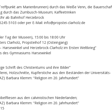
(Treffpunkt am Marienbrunnen) durch das Weiße Venn, die Bauersch
ng durch das Zumbusch-Museum; Kaffeetrinken
 Uhr ab Bahnhof Herzebrock
5245-5103 oder per E-Mail: info@propstei-clarholz.de
ler Tag der Museen), 15:00 bis 18:00 Uhr
ters Clarholz, Propsteihof 12 (Osteingang)
 – Harsewinkel und Herzebrock-Clarholz im Ersten Weltkrieg”
tes des Gymnasiums Harsewinkel
ige Schrift des Christentums und ihre Bilder”
malerei, Holzschnitte, Kupferstiche aus den Beständen der Universitäts
FAZ) Barbara Klemm: “Religion im 20. Jahrhundert”
5
Bibelfliesen aus den calvinistischen Niederlanden;
FAZ) Barbara Klemm: “Religion im 20. Jahrhundert”
015