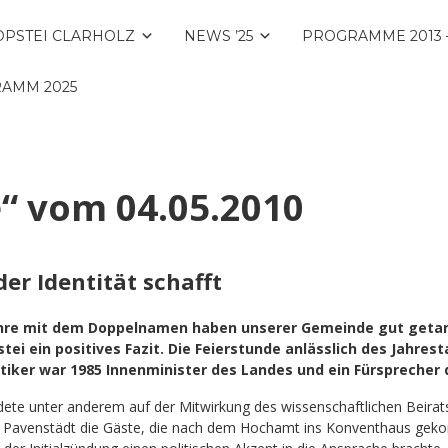
OPSTEI CLARHOLZ
NEWS ’25
PROGRAMME 2013 –
AMM 2025
“ vom 04.05.2010
der Identität schafft
Jahre mit dem Doppelnamen haben unserer Gemeinde gut getan“
tei ein positives Fazit. Die Feierstunde anlässlich des Jahre
itiker war 1985 Innenminister des Landes und ein Fürsprecher
dete unter anderem auf der Mitwirkung des wissenschaftlichen Beirats
te Pavenstädt die Gäste, die nach dem Hochamt ins Konventhaus gek