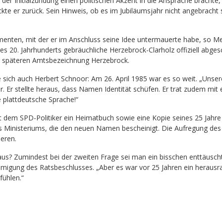
 der Initialzündung einen politischen Akzent in die Ansprache brachte
ckte er zurück. Sein Hinweis, ob es im Jubiläumsjahr nicht angebrach
menten, mit der er im Anschluss seine Idee untermauerte habe, so Mei
 20. Jahrhunderts gebräuchliche Herzebrock-Clarholz offiziell abgesc
 späteren Amtsbezeichnung Herzebrock.
sich auch Herbert Schnoor: Am 26. April 1985 war es so weit. „Unse
. Er stellte heraus, dass Namen Identität schüfen. Er trat zudem mit 
 plattdeutsche Sprache!“
dt dem SPD-Politiker ein Heimatbuch sowie eine Kopie seines 25 Jahr
 Ministeriums, die den neuen Namen bescheinigt. Die Aufregung des
eren.
e aus? Zumindest bei der zweiten Frage sei man ein bisschen enttäusc
migung des Ratsbeschlusses. „Aber es war vor 25 Jahren ein herausr
fühlen.“