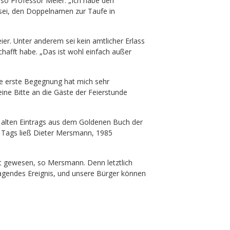
, so Professor Meier. „Ich habe den
t sei, den Doppelnamen zur Taufe in
er. Unter anderem sei kein amtlicher Erlass
hafft habe. „Das ist wohl einfach außer
re erste Begegnung hat mich sehr
eine Bitte an die Gäste der Feierstunde
e alten Eintrags aus dem Goldenen Buch der
 Tags ließ Dieter Mersmann, 1985
ht gewesen, so Mersmann. Denn letztlich
agendes Ereignis, und unsere Bürger können