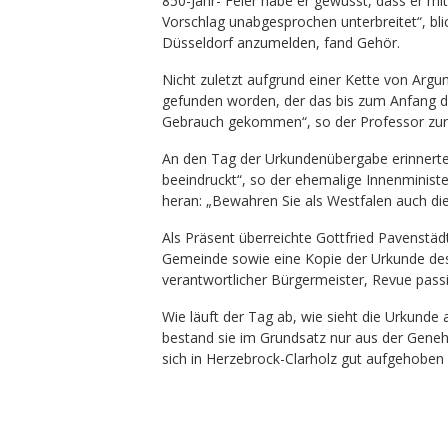
850-Jahr- Feier habe er gewusst, dass er mit
Vorschlag unabgesprochen unterbreitet“, bli
Düsseldorf anzumelden, fand Gehör.
Nicht zuletzt aufgrund einer Kette von Argu
gefunden worden, der das bis zum Anfang des
Gebrauch gekommen“, so der Professor zur
An den Tag der Urkundenübergabe erinnerte 
beeindruckt“, so der ehemalige Innenminister
heran: „Bewahren Sie als Westfalen auch die
Als Präsent überreichte Gottfried Pavenstä
Gemeinde sowie eine Kopie der Urkunde des
verantwortlicher Bürgermeister, Revue passi
Wie läuft der Tag ab, wie sieht die Urkund
bestand sie im Grundsatz nur aus der Geneh
sich in Herzebrock-Clarholz gut aufgehoben 